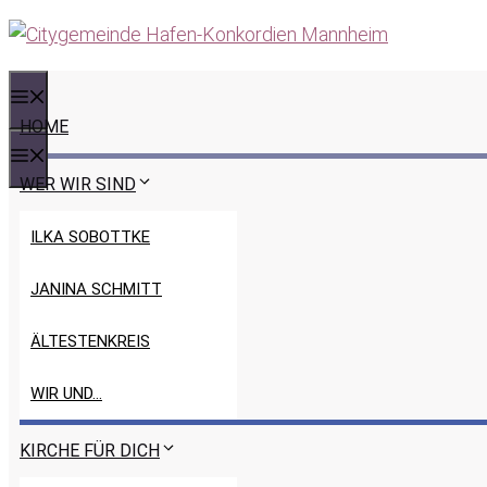
Zum
Inhalt
springen
MENÜ
HOME
MENÜ
WER WIR SIND
ILKA SOBOTTKE
JANINA SCHMITT
ÄLTESTENKREIS
WIR UND…
KIRCHE FÜR DICH