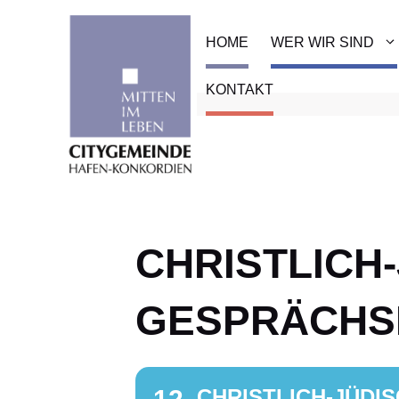
Zum
Inhalt
HOME
WER WIR SIND
springen
KONTAKT
CHRISTLICH
GESPRÄCHS
CHRISTLICH-JÜDI