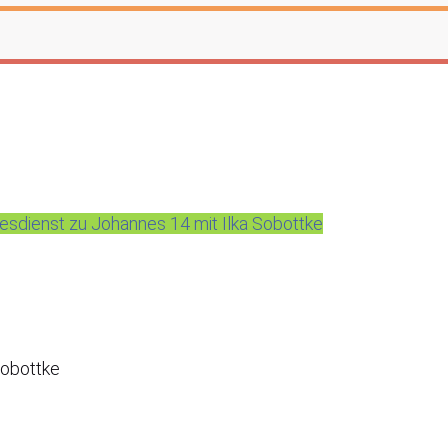
dienst zu Johannes 14 mit Ilka Sobottke
Sobottke