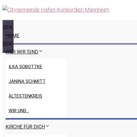
Zum
Inhalt
springen
MENÜ
HOME
MENÜ
WER WIR SIND
ILKA SOBOTTKE
JANINA SCHMITT
ÄLTESTENKREIS
WIR UND…
KIRCHE FÜR DICH