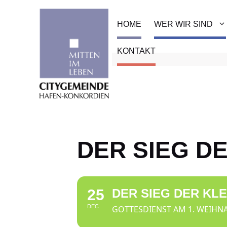
Zum
Inhalt
HOME
WER WIR SIND
springen
KONTAKT
DER SIEG D
25
DER SIEG DER KL
DEC
GOTTESDIENST AM 1. WEIHN