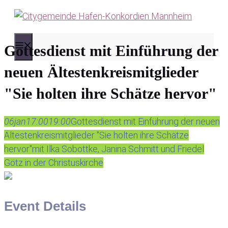
Zum
Inhalt
springen
MENÜ
Gottesdienst mit Einführung der
neuen Ältestenkreismitglieder
"Sie holten ihre Schätze hervor"
06
jan
17:00
19:00
Gottesdienst mit Einführung der neuen
Ältestenkreismitglieder "Sie holten ihre Schätze
hervor"
mit Ilka Sobottke, Janina Schmitt und Friedel
Götz in der Christuskirche
Event Details