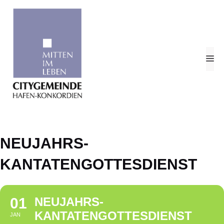
Zum
Inhalt
springen
M
NEUJAHRS-
KANTATENGOTTESDIENST
01
NEUJAHRS-
KANTATENGOTTESDIENST
JAN