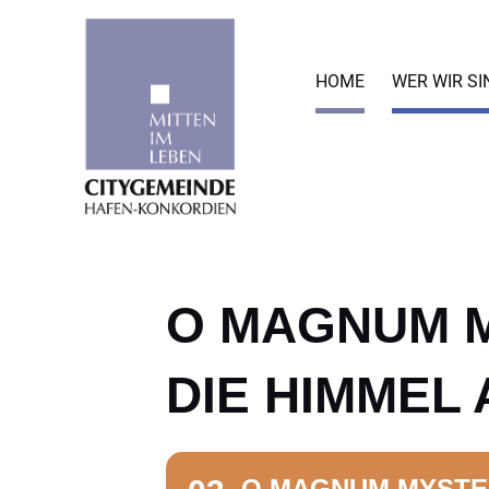
Zum
Inhalt
springen
HOME
WER WIR SI
O MAGNUM MY
IE HIMMEL A
O MAGNUM MYSTERI