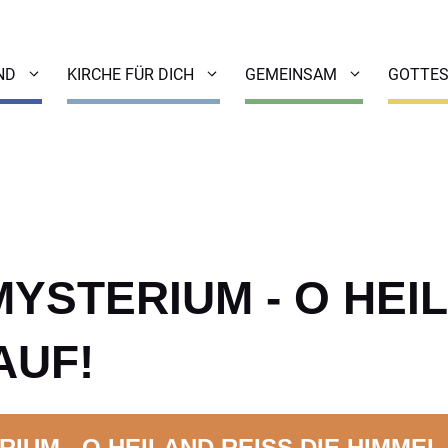
ND
KIRCHE FÜR DICH
GEMEINSAM
GOTTES
STERIUM - O HEILA
UF!
UM - O HEILAND REISS DIE HIMMEL 