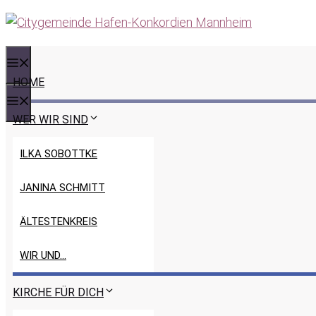
Zum
Inhalt
springen
MENÜ
HOME
MENÜ
WER WIR SIND
ILKA SOBOTTKE
JANINA SCHMITT
ÄLTESTENKREIS
WIR UND…
KIRCHE FÜR DICH