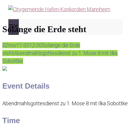
Zum
Inhalt
springen
MENÜ
Solange die Erde steht
02
nov
11:00
12:00
Solange die Erde
steht
Abendmahlsgottesdienst zu 1. Mose 8 mit Ilka
Sobottke
Event Details
Abendmahlsgottesdienst zu 1. Mose 8 mit Ilka Sobottke
Time