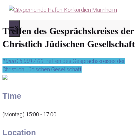
Zum
Inhalt
springen
MENÜ
Treffen des Gesprächskreises der
Christlich Jüdischen Gesellschaft
10
jun
15:00
17:00
Treffen des Gesprächskreises der
Christlich Jüdischen Gesellschaft
Time
(Montag) 15:00 - 17:00
Location